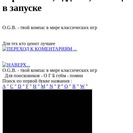
в запуске
O.G.B. - твой компас в мире классических игр
Для тех кто ценит лучшее
O.G.B. - твой компас в мире классических игр
Для поисковиков -
О Г Б гейм
- помни
Поиск по первой букве названия :
A
"
C
"
D
"
F
"
H
"
M
"
N
"
P
"
Q
"
R
"
W
"