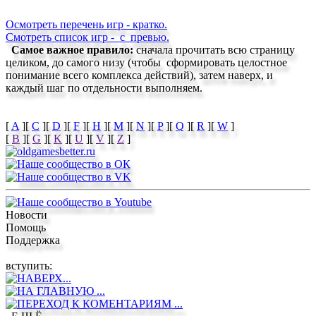
Осмотреть перечень игр - кратко.
Смотреть список игр -
с превью.
Самое важное правило:
сначала прочитать всю страницу
целиком, до самого низу (чтобы сформировать целостное
понимание всего комплекса действий), затем наверх, и
каждый шаг по отдельности выполняем.
[
A
]
[
C
]
[
D
]
[
F
]
[
H
]
[
M
]
[
N
]
[
P
]
[
Q
]
[
R
]
[
W
]
[
B
]
[
G
]
[
K
]
[
U
]
[
V
]
[
Z
]
Новости
Помощь
Поддержка
вступить: