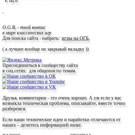
Е Щ Ё
O.G.B. - твой компас
в мире классических игр
Для поиска сайта - набрать
:
игры на ОГБ
,
( а лучшее вообще
не з
акрывай вкладку ))
Присоединиться к сообществу сайта
в соц.сетях: для общения по темам.
Друзья,
комментарии - это очень хорошо
. А уж если у вас
возникла техническая проблема, описывайте, вместе точно
разберемся.
Если ваши
технические идеи и наработки
отличаются от
наших –
делитесь
информацией ниже.