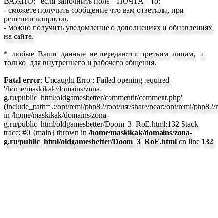
ВАЖНО
: если заполнить поле "
ПОЧТА
" то:
- сможете получить сообщение что
вам ответили
, при
решении вопросов.
- можно получить
уведомление
о дополнениях и обновлениях
на сайте.
* любые Ваши данные не передаются третьим лицам, и
только для внутреннего и рабочего общения.
Fatal error
: Uncaught Error: Failed opening required
'/home/maskikak/domains/zona-
g.ru/public_html/oldgamesbetter/commentit/comment.php'
(include_path='.:/opt/remi/php82/root/usr/share/pear:/opt/remi/php82/ro
in /home/maskikak/domains/zona-
g.ru/public_html/oldgamesbetter/Doom_3_RoE.html:132 Stack
trace: #0 {main} thrown in
/home/maskikak/domains/zona-
g.ru/public_html/oldgamesbetter/Doom_3_RoE.html
on line
132