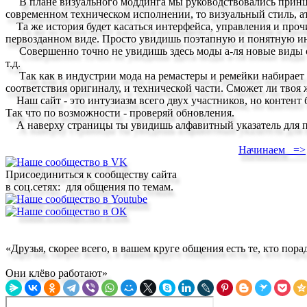
В плане визуального моддинга мы руководствовались принцип
современном техническом исполнении, то визуальный стиль, а
Та же история будет касаться интерфейса, управления и проч
первозданном виде. Просто увидишь поэтапную и понятную инс
Совершенно точно не увидишь здесь моды а-ля новые виды ору
т.д.
Так как в индустрии мода на ремастеры и ремейки набирает о
соответствия оригиналу, и технической части. Сможет ли твоя 
Наш сайт - это интузиазм всего двух участников, но контент 
Так что по возможности - проверяй обновления.
А наверху страницы ты увидишь алфавитный указатель для по
Начинаем =>
Присоединиться к сообществу сайта
в соц.сетях: для общения по темам.
«Друзья, скорее всего, в вашем круге общения есть те, кто по
Они клёво работают»