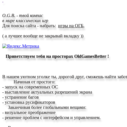
O.G.B. - твой компас
в мире классических игр
Для поиска сайта - набрать
:
игры на ОГБ
,
( а лучшее вообще
не з
акрывай вкладку ))
Приветствуем тебя на просторах OldGamesBetter !
В нашем уютном уголке ты, дорогой друг, сможешь найти заб
Начиная от простого:
- запуск на современных ОС
- выставление актуальных разрешений экрана
- устранение багов
- установка русификаторов
Заканчивая более глобальными вещами:
- визуальное преображение
- решение проблем с интерфейсом и управлением.