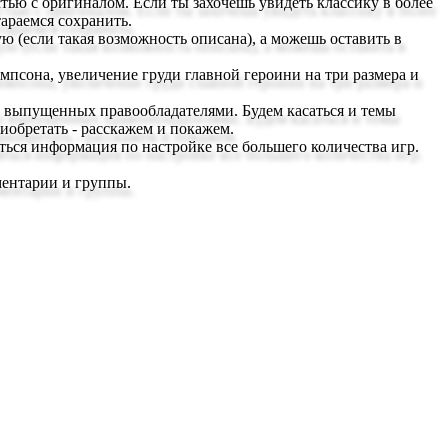
ю с оригиналом. Если ты захочешь увидеть классику в более
араемся сохранить.
 (если такая возможность описана), а можешь оставить в
псона, увеличение груди главной героини на три размера и
о выпущенных правообладателями. Будем касаться и темы
риобретать - расскажем и покажем.
яться информация по настройке все большего количества игр.
ментарии и группы.