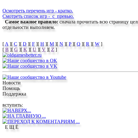
Осмотреть перечень игр - кратко.
Смотреть список игр -
с превью.
Самое важное правило:
сначала прочитать всю страницу цел
отдельности выполняем.
[
A
]
[
C
]
[
D
]
[
F
]
[
H
]
[
M
]
[
N
]
[
P
]
[
Q
]
[
R
]
[
W
]
[
B
]
[
G
]
[
K
]
[
U
]
[
V
]
[
Z
]
Новости
Помощь
Поддержка
вступить:
Е Щ Ё