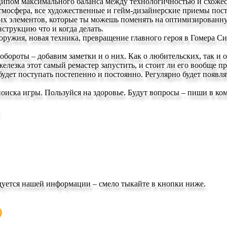
ом максимального баланса между технологичностью и схожесть
тмосфера, все художественные и гейм-дизайнерские приемы пост
их элементов, которые ты можешь поменять на оптимизированную
трукцию что и когда делать.
жия, новая техника, превращение главного героя в Гомера Сим
бороты – добавим заметки и о них. Как о любительских, так и 
железка этот самый ремастер запустить, и стоит ли его вообще п
будет поступать постепенно и постоянно. Регулярно будет появл
иска игры. Пользуйся на здоровье. Будут вопросы – пиши в ко
радуется нашей информации – смело тыкайте в кнопки ниже.