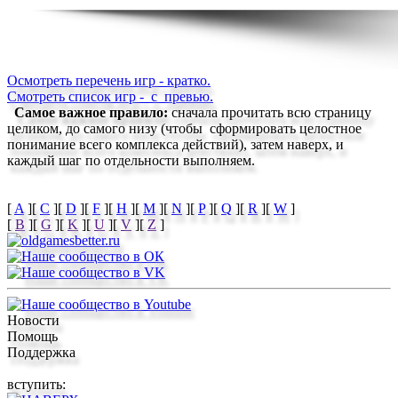
Осмотреть перечень игр - кратко.
Смотреть список игр -
с превью.
Самое важное правило:
сначала прочитать всю страницу
целиком, до самого низу (чтобы сформировать целостное
понимание всего комплекса действий), затем наверх, и
каждый шаг по отдельности выполняем.
[
A
]
[
C
]
[
D
]
[
F
]
[
H
]
[
M
]
[
N
]
[
P
]
[
Q
]
[
R
]
[
W
]
[
B
]
[
G
]
[
K
]
[
U
]
[
V
]
[
Z
]
Новости
Помощь
Поддержка
вступить: