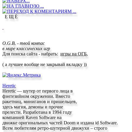
Е Щ Ё
O.G.B. - твой компас
в мире классических игр
Для поиска сайта - набрать
:
игры на ОГБ
,
( а лучшее вообще
не з
акрывай вкладку ))
Heretic
Heretic — шутер от первого лица в
фэнтезийном окружении. Вместо
ракетниц, миниганов и пришельцев,
здесь магия, демоны и прочие
прелести. Разработана в 1994 году
компанией Raven Software на
движке оригинальных частей Doom и издана id Software.
Всем любителям ретро-шутерной движухи – строго