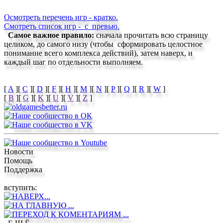
Осмотреть перечень игр - кратко.
Смотреть список игр -
с превью.
Самое важное правило:
сначала прочитать всю страницу
целиком, до самого низу (чтобы сформировать целостное
понимание всего комплекса действий), затем наверх, и
каждый шаг по отдельности выполняем.
[
A
]
[
C
]
[
D
]
[
F
]
[
H
]
[
M
]
[
N
]
[
P
]
[
Q
]
[
R
]
[
W
]
[
B
]
[
G
]
[
K
]
[
U
]
[
V
]
[
Z
]
Новости
Помощь
Поддержка
вступить: