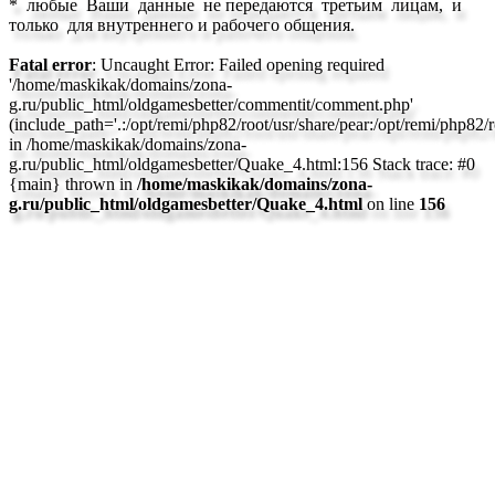
* любые Ваши данные не передаются третьим лицам, и
только для внутреннего и рабочего общения.
Fatal error
: Uncaught Error: Failed opening required
'/home/maskikak/domains/zona-
g.ru/public_html/oldgamesbetter/commentit/comment.php'
(include_path='.:/opt/remi/php82/root/usr/share/pear:/opt/remi/php82/ro
in /home/maskikak/domains/zona-
g.ru/public_html/oldgamesbetter/Quake_4.html:156 Stack trace: #0
{main} thrown in
/home/maskikak/domains/zona-
g.ru/public_html/oldgamesbetter/Quake_4.html
on line
156