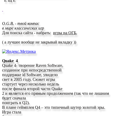
Е Щ Ё
O.G.B. - твой компас
в мире классических игр
Для поиска сайта - набрать
:
игры на ОГБ
,
( а лучшее вообще
не з
акрывай вкладку ))
Quake 4
Quake 4- творение Raven Software,
созданное при непосредственной
поддержке id Software, увидело
свет в 2005 году. Сюжет игры
стартует через несколько недель
после финала второй части Quake
2 и является его прямым продолжением (так что не лишним
будет сначала
поиграть в Q2).
В плане геймплея Q4 – это типичный шутер золотой эры.
Игра стала