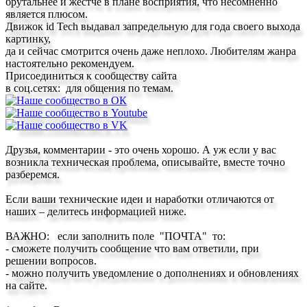
брутальнее и жестче в плане восприятия, что несомненно
является плюсом.
Движок id Tech выдавал запредельную для года своего выхода
картинку,
да и сейчас смотрится очень даже неплохо. Любителям жанра
настоятельно рекомендуем.
Присоединиться к сообществу сайта
в соц.сетях: для общения по темам.
Друзья,
комментарии - это очень хорошо
. А уж если у вас
возникла техническая проблема, описывайте, вместе точно
разберемся.
Если ваши
технические идеи и наработки
отличаются от
наших –
делитесь
информацией ниже.
ВАЖНО
: если заполнить поле "
ПОЧТА
" то:
- сможете получить сообщение что
вам ответили
, при
решении вопросов.
- можно получить
уведомление
о дополнениях и обновлениях
на сайте.